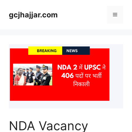
Skip
to
gcjhajjar.com
Menu
content
NDA Vacancy